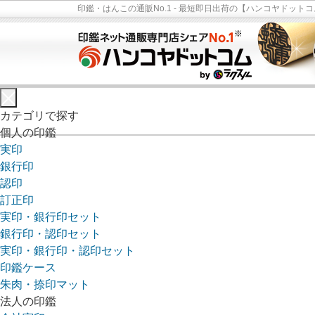
印鑑・はんこの通販No.1 - 最短即日出荷の【ハンコヤドットコ
カテゴリで探す
個人の印鑑
実印
銀行印
認印
訂正印
実印・銀行印セット
銀行印・認印セット
実印・銀行印・認印セット
印鑑ケース
朱肉・捺印マット
法人の印鑑