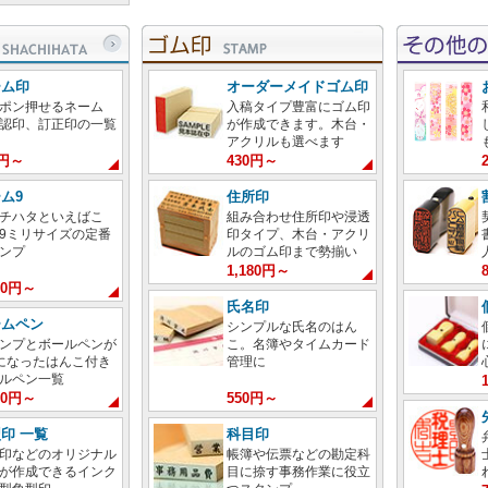
ーム印
オーダーメイドゴム印
ポン押せるネーム
入稿タイプ豊富にゴム印
認印、訂正印の一覧
が作成できます。木台・
アクリルも選べます
0円～
430円～
ム9
住所印
チハタといえばこ
組み合わせ住所印や浸透
9ミリサイズの定番
印タイプ、木台・アクリ
ンプ
ルのゴム印まで勢揃い
1,180円～
380円～
氏名印
ームペン
シンプルな氏名のはん
ンプとボールペンが
こ。名簿やタイムカード
になったはんこ付き
管理に
ルペン一覧
100円～
550円～
印 一覧
科目印
印などのオリジナル
帳簿や伝票などの勘定科
が作成できるインク
目に捺す事務作業に役立