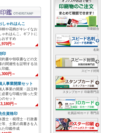
おしゃれはんこ
印刷総合
和柄や花柄がキレイなお
しゃれはんこ。ギフトに
もおすすめ
2,970円～
名刺
割印
契約書や領収書などの文
書の関連性を証明する法
人印鑑。
スピード封筒
8,300円～
個人事業開業セット
個人事業の開業・設立時
スタンプカード 印刷専門店
に必要な印鑑が揃った安
心のセット
13,180円～
社員証/IDカード 専門店
先生資格印
弁護士・税理士・行政書
士等、士業の肩書きを入
れた印鑑作成