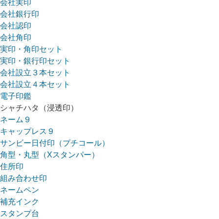
会社実印
会社銀行印
会社認印
会社角印
実印・角印セット
実印・銀行印セット
会社設立３本セット
会社設立４本セット
電子印鑑
シャチハタ（浸透印）
ネーム９
キャップレス９
サンビー日付印（プチコール）
角型・丸型（Xスタンパー）
住所印
組み合わせ印
ネームペン
補充インク
スタンプ台