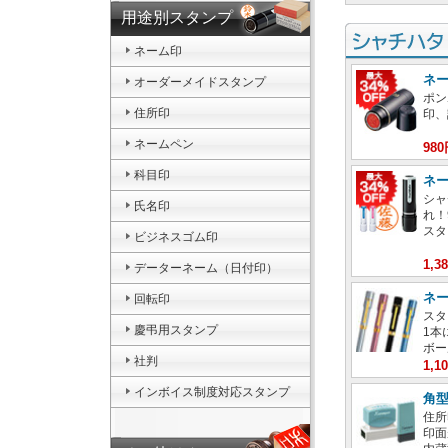
用途別スタンプ
ネーム印
ネ
オーダーメイドスタンプ
ポン
住所印
印、
ネームペン
98
科目印
ネー
シャ
氏名印
れ！
スタ
ビジネスゴム印
1,
データーネーム（日付印）
ネ
回転印
スタ
慶弔用スタンプ
1本
ボー
社判
1,
インボイス制度対応スタンプ
角型
住所
印面