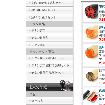
実印 / 銀行印 / 認印セット
実
銀行印 / 認印セット
印鑑
る印
認印 / 訂正印セット
3,
チタン単品
銀
チタン実印
銀行
機関
チタン銀行印
3,
チタン認印
認
チタンセット商品
定番
30
チタン実印 / 銀行印セット
す
2,
チタン実印/銀行印/認印セット
訂
チタン銀行印 / 認印セット
伝票
判型
1,
法人の印鑑
印
単品
はん
鑑ケ
会社 実印