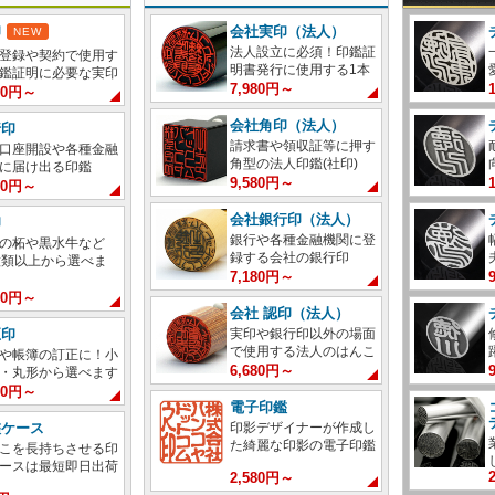
印
会社実印（法人）
NEW
法人設立に必須！印鑑証
登録や契約で使用す
明書発行に使用する1本
鑑証明に必要な実印
7,980円～
980円～
会社角印（法人）
行印
請求書や領収証等に押す
口座開設や各種金融
角型の法人印鑑(社印)
に届け出る印鑑
9,580円～
380円～
会社銀行印（法人）
印
銀行や各種金融機関に登
の柘や黒水牛など
録する会社の銀行印
種類以上から選べま
7,180円～
880円～
会社 認印（法人）
実印や銀行印以外の場面
正印
で使用する法人のはんこ
や帳簿の訂正に！小
6,680円～
・丸形から選べます
980円～
電子印鑑
印影デザイナーが作成し
鑑ケース
た綺麗な印影の電子印鑑
こを長持ちさせる印
ースは最短即日出荷
2,580円～