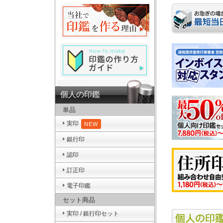
個人の印鑑
単品
実印
NEW
銀行印
認印
訂正印
電子印鑑
セット商品
実印 / 銀行印セット