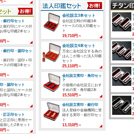
0円～
会社設立3本セット
会社設立時の印鑑3本
・銀行印セット
+ケースの法人印鑑セッ
と銀行印にケース付
ト
お得な印鑑2本セッ
19,710円～
680円～
会社設立4本セット
・銀行印・認印セッ
万全に会社設立する為の
はんこが揃った法人印鑑
・銀行印・認印＋印
セット
ースの印鑑3本セッ
25,110円～
580円～
会社設立実印・角印セッ
ト
印・認印セット
小規模の会社設立におす
すめの実・角印鑑2本
印と認印にケース付
15,510円～
お得な印鑑2本セッ
会社設立実印・銀行印
580円～
法人登録や金融機関に登
・訂正印セット
録する実印・銀行印セッ
ト
と訂正印に専用ケー
13,310円～
追加した2本セット
980円～