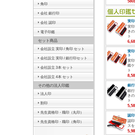
58
角印
会社 銀行印
実印
会社 認印
実印
きの
電子印鑑
ト
セット商品
6,
会社設立 実印 / 角印 セット
実印
ト
会社設立 実印 / 銀行印セット
実印
鑑ケ
会社設立 3本 セット
ト
8,
会社設立 4本 セット
その他の法人印鑑
銀行
銀行
法人印
きの
ト
割印
5,
先生資格印・職印（丸印）
認印
認印
先生資格印・職印（角印）
スを
5,