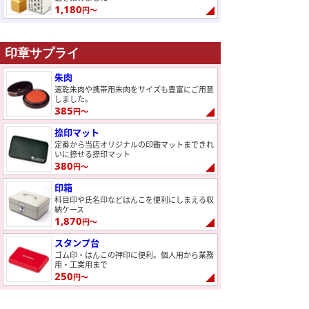
1,180
円～
印章サプライ
朱肉
速乾朱肉や携帯用朱肉をサイズも豊富にご用意
しました。
385
円～
捺印マット
定番から当店オリジナルの印鑑マットまできれ
いに捺せる捺印マット
380
円～
印箱
科目印や氏名印などはんこを便利にしまえる収
納ケース
1,870
円～
スタンプ台
ゴム印・はんこの押印に便利。個人用から業務
用・工業用まで
250
円～