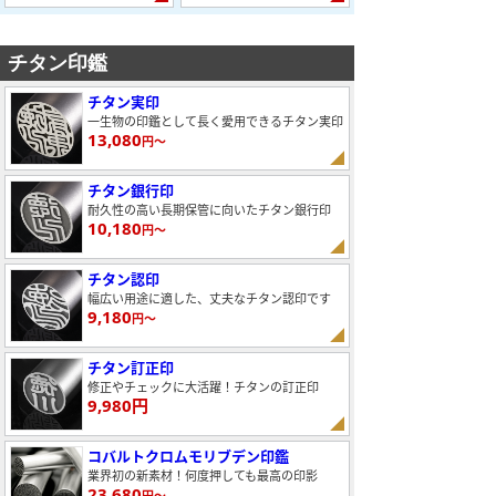
チタン印鑑
チタン実印
一生物の印鑑として長く愛用できるチタン実印
13,080
円～
チタン銀行印
耐久性の高い長期保管に向いたチタン銀行印
10,180
円～
チタン認印
幅広い用途に適した、丈夫なチタン認印です
9,180
円～
チタン訂正印
修正やチェックに大活躍！チタンの訂正印
9,980円
コバルトクロムモリブデン印鑑
業界初の新素材！何度押しても最高の印影
23,680
円～