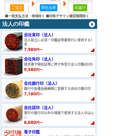
ご注文
弊社出荷
お届け
■一部支払方法・地域除く ■印影デザイン確認期間除く
法人の印鑑
会社実印（法人）
法人設立に必須！印鑑証明書発行に使用する1
本
7,980
円～
会社角印（法人）
請求書や領収証等に押す角型の法人印鑑(社印)
9,580
円～
会社銀行印（法人）
銀行や各種金融機関に登録する会社の銀行印
7,180
円～
会社認印（法人）
実印や銀行印以外の場面で使用する法人のはん
こ
6,680
円～
電子印鑑