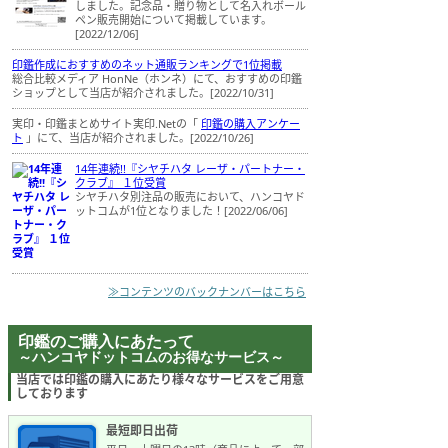
しました。記念品・贈り物として名入れボール
ペン販売開始について掲載しています。
[2022/12/06]
印鑑作成におすすめのネット通販ランキングで1位掲載
総合比較メディア HonNe（ホンネ）にて、おすすめの印鑑
ショップとして当店が紹介されました。[2022/10/31]
実印・印鑑まとめサイト実印.Netの「
印鑑の購入アンケー
ト
」にて、当店が紹介されました。[2022/10/26]
14年連続!!『シヤチハタ レーザ・パートナー・
クラブ』 １位受賞
シヤチハタ別注品の販売において、ハンコヤド
ットコムが1位となりました！[2022/06/06]
≫コンテンツのバックナンバーはこちら
印鑑のご購入にあたって
～ハンコヤドットコムのお得なサービス～
当店では印鑑の購入にあたり様々なサービスをご用意
しております
最短即日出荷