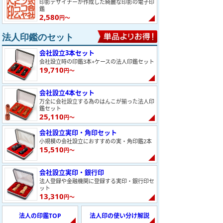
印影デザイナーが作成した綺麗な印影の電子印
鑑
2,580
円～
法人印鑑のセット
会社設立3本セット
会社設立時の印鑑3本+ケースの法人印鑑セット
19,710
円～
会社設立4本セット
万全に会社設立する為のはんこが揃った法人印
鑑セット
25,110
円～
会社設立実印・角印セット
小規模の会社設立におすすめの実・角印鑑2本
15,510
円～
会社設立実印・銀行印
法人登録や金融機関に登録する実印・銀行印セ
ット
13,310
円～
法人の印鑑TOP
法人印の使い分け解説