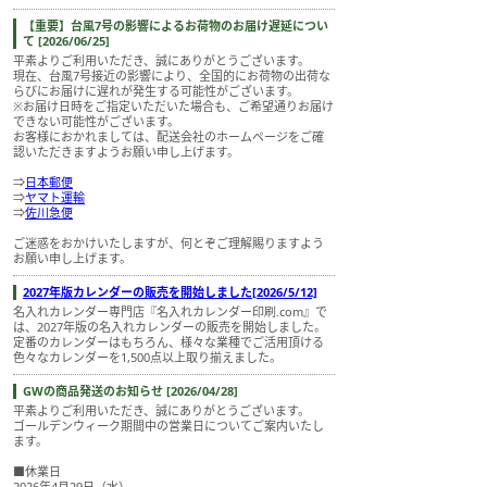
【重要】台風7号の影響によるお荷物のお届け遅延につい
て [2026/06/25]
平素よりご利用いただき、誠にありがとうございます。
現在、台風7号接近の影響により、全国的にお荷物の出荷な
らびにお届けに遅れが発生する可能性がございます。
※お届け日時をご指定いただいた場合も、ご希望通りお届け
できない可能性がございます。
お客様におかれましては、配送会社のホームページをご確
認いただきますようお願い申し上げます。
⇒
日本郵便
⇒
ヤマト運輸
⇒
佐川急便
ご迷惑をおかけいたしますが、何とぞご理解賜りますよう
お願い申し上げます。
2027年版カレンダーの販売を開始しました[2026/5/12]
名入れカレンダー専門店『名入れカレンダー印刷.com』で
は、2027年版の名入れカレンダーの販売を開始しました。
定番のカレンダーはもちろん、様々な業種でご活用頂ける
色々なカレンダーを1,500点以上取り揃えました。
GWの商品発送のお知らせ [2026/04/28]
平素よりご利用いただき、誠にありがとうございます。
ゴールデンウィーク期間中の営業日についてご案内いたし
ます。
■休業日
2026年4月29日（水）