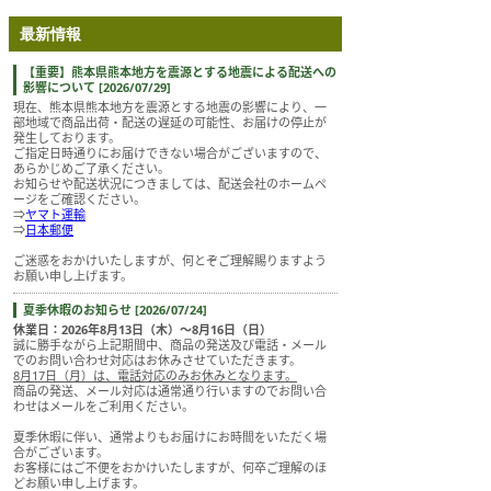
最新情報
【重要】熊本県熊本地方を震源とする地震による配送への
影響について [2026/07/29]
現在、熊本県熊本地方を震源とする地震の影響により、一
部地域で商品出荷・配送の遅延の可能性、お届けの停止が
発生しております。
ご指定日時通りにお届けできない場合がございますので、
あらかじめご了承ください。
お知らせや配送状況につきましては、配送会社のホームペ
ージをご確認ください。
⇒
ヤマト運輸
⇒
日本郵便
ご迷惑をおかけいたしますが、何とぞご理解賜りますよう
お願い申し上げます。
夏季休暇のお知らせ [2026/07/24]
休業日：2026年8月13日（木）～8月16日（日）
誠に勝手ながら上記期間中、商品の発送及び電話・メール
でのお問い合わせ対応はお休みさせていただきます。
8月17日（月）は、電話対応のみお休みとなります。
商品の発送、メール対応は通常通り行いますのでお問い合
わせはメールをご利用ください。
夏季休暇に伴い、通常よりもお届けにお時間をいただく場
合がございます。
お客様にはご不便をおかけいたしますが、何卒ご理解のほ
どお願い申し上げます。