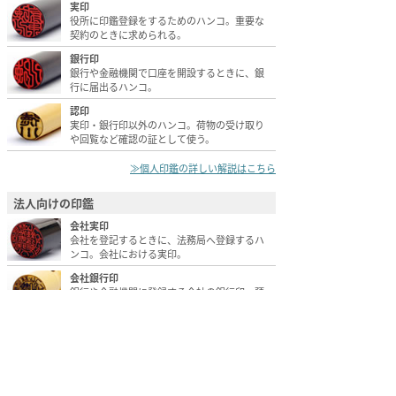
実印
役所に印鑑登録をするためのハンコ。重要な
契約のときに求められる。
銀行印
銀行や金融機関で口座を開設するときに、銀
行に届出るハンコ。
認印
実印・銀行印以外のハンコ。荷物の受け取り
や回覧など確認の証として使う。
≫個人印鑑の詳しい解説はこちら
法人向けの印鑑
会社実印
会社を登記するときに、法務局へ登録するハ
ンコ。会社における実印。
会社銀行印
銀行や金融機関に登録する会社の銀行印。預
金の支払いや手形・小切手に使う。
会社角印
見積書・納品書・請求書・領収書などの会計
書類に使う。
会社認印