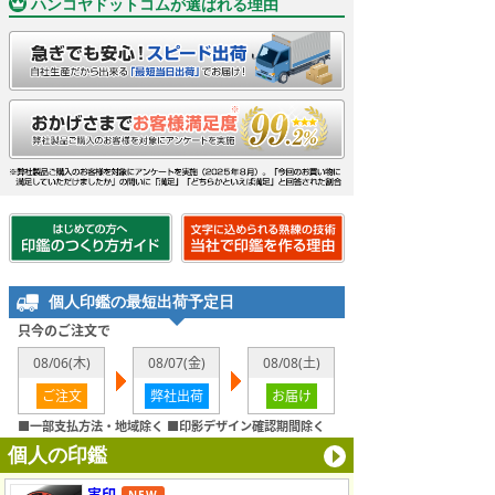
ハンコヤドットコムが選ばれる理由
個人印鑑の最短出荷予定日
只今のご注文で
08/06(木)
08/07(金)
08/08(土)
ご注文
弊社出荷
お届け
■一部支払方法・地域除く ■印影デザイン確認期間除く
個人の印鑑
実印