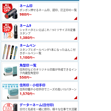
ネーム印
ポンポン押せるネーム印、認印、訂正印の一覧
980
円～
ネーム9
シャチハタといえばこれ！9ミリサイズの定番
スタンプ
1,380
円～
ネームペン
スタンプとボールペンが1本になったはんこ付
きボールペン一覧
1,100
円～
角型印 一覧
住所印などのオリジナル印面が作成できるイン
ク内蔵型角型印
550
円～
住所印・小切手印
住所印鑑や小切手印でニーズの高い15パターン
1,570
円～
データーネーム(日付印)
日付と名前を一緒に捺印。様々な仕事で大活躍