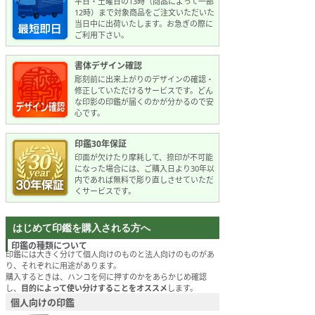
平日・土曜日の13時（商品によって一部
12時）まで対象商品をご注文いただいた
当日中に出荷いたします。お急ぎの際に
ご利用下さい。
書体デザイン確認
彫刻前に出来上がりのデザインの確認・
修正していただけるサービスです。どん
な印影の印鑑が届くのかが分かるので安
心です。
印鑑30年保証
印面が欠けたり摩耗して、捺印が不可能
になった場合には、ご購入日より30年以
内であれば無料で彫り直しさせていただ
くサービスです。
はじめて印鑑を購入される方へ
印鑑の種類について
印鑑には大きく分けて個人向けのものと法人向けのものがあ
り、それぞれに用途があります。
購入するときは、ハンコを何に押すのかをあらかじめ確認
し、
目的によって使い分けすることをオススメ
します。
個人向けの印鑑