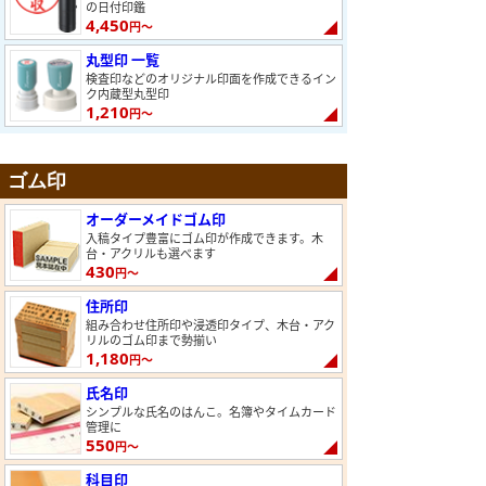
の日付印鑑
4,450
円～
丸型印 一覧
検査印などのオリジナル印面を作成できるイン
ク内蔵型丸型印
1,210
円～
ゴム印
オーダーメイドゴム印
入稿タイプ豊富にゴム印が作成できます。木
台・アクリルも選べます
430
円～
住所印
組み合わせ住所印や浸透印タイプ、木台・アク
リルのゴム印まで勢揃い
1,180
円～
氏名印
シンプルな氏名のはんこ。名簿やタイムカード
管理に
550
円～
科目印