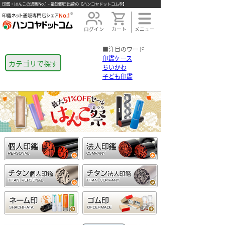
印鑑・はんこの通販No.1 - 最短即日出荷の【ハンコヤドットコム®】
ログイン
カート
メニュー
■注目のワード
印鑑ケース
カテゴリで探す
ちいかわ
子ども印鑑