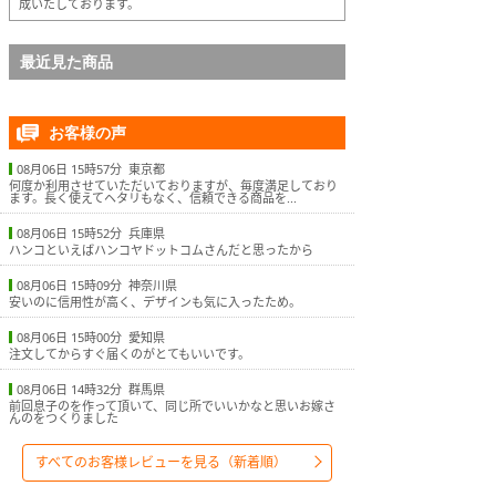
成いたしております。
最近見た商品
お客様の声
08月06日 15時57分 東京都
何度か利用させていただいておりますが、毎度満足しており
ます。長く使えてヘタリもなく、信頼できる商品を...
08月06日 15時52分 兵庫県
ハンコといえばハンコヤドットコムさんだと思ったから
08月06日 15時09分 神奈川県
安いのに信用性が高く、デザインも気に入ったため。
08月06日 15時00分 愛知県
注文してからすぐ届くのがとてもいいです。
08月06日 14時32分 群馬県
前回息子のを作って頂いて、同じ所でいいかなと思いお嫁さ
んのをつくりました
すべてのお客様レビューを見る（新着順）