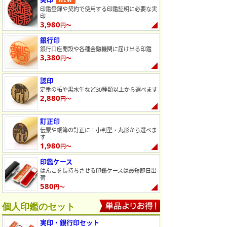
NEW
印鑑登録や契約で使用する印鑑証明に必要な実
印
3,980
円～
銀行印
銀行口座開設や各種金融機関に届け出る印鑑
3,380
円～
認印
定番の柘や黒水牛など30種類以上から選べます
2,880
円～
訂正印
伝票や帳簿の訂正に！小判型・丸形から選べま
す
1,980
円～
印鑑ケース
はんこを長持ちさせる印鑑ケースは最短即日出
荷
580
円～
個人印鑑のセット
実印・銀行印セット