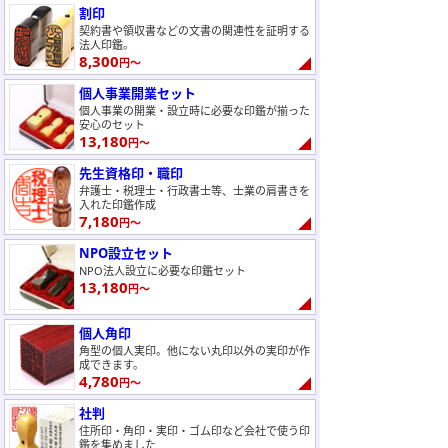
割印
契約書や領収書などの文書の関連性を証明する
法人印鑑。
8,300
円～
個人事業開業セット
個人事業の開業・設立時に必要な印鑑が揃った
安心のセット
13,180
円～
先生資格印・職印
弁護士・税理士・行政書士等、士業の肩書きを
入れた印鑑作成
7,180
円～
NPO設立セット
NPO法人設立に必要な印鑑セット
13,180
円～
個人角印
角型の個人実印。他にない丸印以外の実印が作
成できます。
4,780
円～
社判
住所印・角印・実印・ゴム印など会社で使う印
鑑を集めました