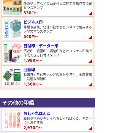
帳簿や伝票などの勘定科目に捺す事務作業に役
立つスタンプ
330
円～
ビジネス印
書類や封筒、経理事務などビジネスで使用する
定型文言のスタンプ
540
円～
日付印・データー印
領収印・受領印・調剤印などオリジナル印面で
作成できる日付スタンプ
1,980
円～
回転印
製造日や日付表記などの番号や日付、金額表示
に最適な回転印
1,560
円～
その他の印鑑
おしゃれはんこ
和柄や花柄がキレイなおしゃれはんこ。ギフト
にもおすすめ
2,970
円～