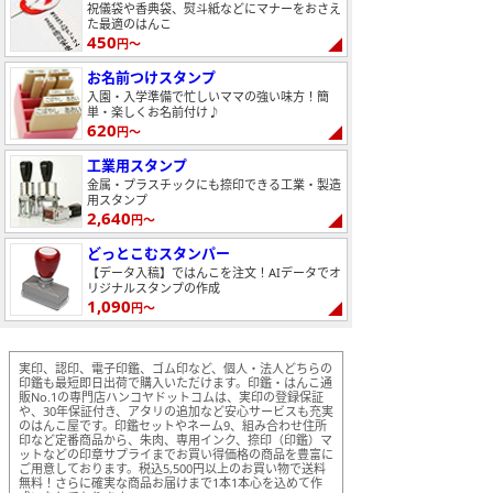
祝儀袋や香典袋、熨斗紙などにマナーをおさえ
た最適のはんこ
450
円～
お名前つけスタンプ
入園・入学準備で忙しいママの強い味方！簡
単・楽しくお名前付け♪
620
円～
工業用スタンプ
金属・プラスチックにも捺印できる工業・製造
用スタンプ
2,640
円～
どっとこむスタンパー
【データ入稿】ではんこを注文！AIデータでオ
リジナルスタンプの作成
1,090
円～
実印、認印、電子印鑑、ゴム印など、個人・法人どちらの
印鑑も最短即日出荷で購入いただけます。印鑑・はんこ通
販No.1の専門店ハンコヤドットコムは、実印の登録保証
や、30年保証付き、アタリの追加など安心サービスも充実
のはんこ屋です。印鑑セットやネーム9、組み合わせ住所
印など定番商品から、朱肉、専用インク、捺印（印鑑）マ
ットなどの印章サプライまでお買い得価格の商品を豊富に
ご用意しております。税込5,500円以上のお買い物で送料
無料！さらに確実な商品お届けまで1本1本心を込めて作