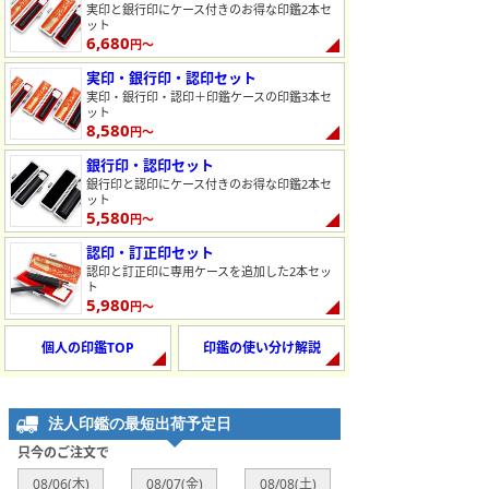
実印と銀行印にケース付きのお得な印鑑2本セ
ット
6,680
円～
実印・銀行印・認印セット
実印・銀行印・認印＋印鑑ケースの印鑑3本セ
ット
8,580
円～
銀行印・認印セット
銀行印と認印にケース付きのお得な印鑑2本セ
ット
5,580
円～
認印・訂正印セット
認印と訂正印に専用ケースを追加した2本セッ
ト
5,980
円～
個人の印鑑TOP
印鑑の使い分け解説
法人印鑑の最短出荷予定日
只今のご注文で
08/06(木)
08/07(金)
08/08(土)