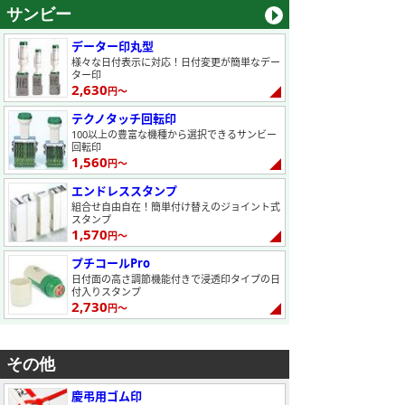
サンビー
データー印丸型
様々な日付表示に対応！日付変更が簡単なデー
ター印
2,630
円～
テクノタッチ回転印
100以上の豊富な機種から選択できるサンビー
回転印
1,560
円～
エンドレススタンプ
組合せ自由自在！簡単付け替えのジョイント式
スタンプ
1,570
円～
プチコールPro
日付面の高さ調節機能付きで浸透印タイプの日
付入りスタンプ
2,730
円～
その他
慶弔用ゴム印