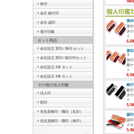
58
角印
会社 銀行印
実印
会社 認印
実印
きの
電子印鑑
ト
セット商品
6,
会社設立 実印 / 角印 セット
実印
ト
会社設立 実印 / 銀行印セット
実印
鑑ケ
会社設立 3本 セット
ト
8,
会社設立 4本 セット
その他の法人印鑑
銀行
銀行
法人印
きの
ト
割印
5,
先生資格印・職印（丸印）
認印
認印
先生資格印・職印（角印）
スを
5,