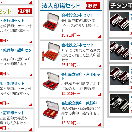
0円～
会社設立3本セット
会社設立時の印鑑3本
・銀行印セット
+ケースの法人印鑑セッ
と銀行印にケース付
ト
お得な印鑑2本セッ
19,710円～
680円～
会社設立4本セット
・銀行印・認印セッ
万全に会社設立する為の
はんこが揃った法人印鑑
・銀行印・認印＋印
セット
ースの印鑑3本セッ
25,110円～
580円～
会社設立実印・角印セッ
ト
印・認印セット
小規模の会社設立におす
すめの実・角印鑑2本
印と認印にケース付
15,510円～
お得な印鑑2本セッ
会社設立実印・銀行印
580円～
法人登録や金融機関に登
・訂正印セット
録する実印・銀行印セッ
ト
と訂正印に専用ケー
13,310円～
追加した2本セット
980円～