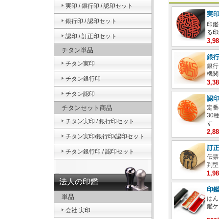
実印 / 銀行印 / 認印セット
実
銀行印 / 認印セット
印鑑
る印
認印 / 訂正印セット
3,
チタン単品
銀
チタン実印
銀行
機関
チタン銀行印
3,
チタン認印
認
チタンセット商品
定番
30
チタン実印 / 銀行印セット
す
2,
チタン実印/銀行印/認印セット
訂
チタン銀行印 / 認印セット
伝票
判型
1,
法人の印鑑
印
単品
はん
鑑ケ
会社 実印