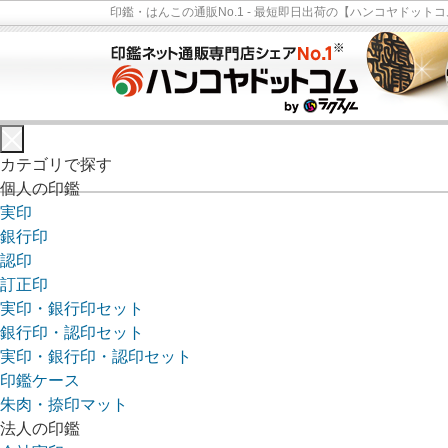
印鑑・はんこの通販No.1 - 最短即日出荷の【ハンコヤドットコ
カテゴリで探す
個人の印鑑
実印
銀行印
認印
訂正印
実印・銀行印セット
銀行印・認印セット
実印・銀行印・認印セット
印鑑ケース
朱肉・捺印マット
法人の印鑑