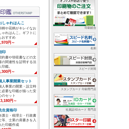
おしゃれはんこ
印刷総合
和柄や花柄がキレイなお
しゃれはんこ。ギフトに
もおすすめ
2,970円～
名刺
割印
契約書や領収書などの文
書の関連性を証明する法
人印鑑。
スピード封筒
8,300円～
個人事業開業セット
個人事業の開業・設立時
スタンプカード 印刷専門店
に必要な印鑑が揃った安
心のセット
13,180円～
社員証/IDカード 専門店
先生資格印
弁護士・税理士・行政書
士等、士業の肩書きを入
れた印鑑作成