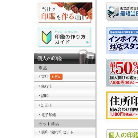
個人の印鑑
単品
実印
NEW
銀行印
認印
訂正印
電子印鑑
セット商品
実印 / 銀行印セット