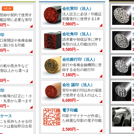
印
会社実印（法人）
NEW
法人設立に必須！印鑑証
登録や契約で使用す
明書発行に使用する1本
鑑証明に必要な実印
7,980円～
980円～
会社角印（法人）
行印
請求書や領収証等に押す
口座開設や各種金融
角型の法人印鑑(社印)
に届け出る印鑑
9,580円～
380円～
会社銀行印（法人）
印
銀行や各種金融機関に登
の柘や黒水牛など
録する会社の銀行印
種類以上から選べま
7,180円～
880円～
会社 認印（法人）
実印や銀行印以外の場面
正印
で使用する法人のはんこ
や帳簿の訂正に！小
6,680円～
・丸形から選べます
980円～
電子印鑑
印影デザイナーが作成し
鑑ケース
た綺麗な印影の電子印鑑
こを長持ちさせる印
ースは最短即日出荷
2,580円～