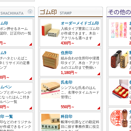
ーム印
オーダーメイドゴム印
ポン押せるネーム
入稿タイプ豊富にゴム印
認印、訂正印の一覧
が作成できます。木台・
アクリルも選べます
0円～
430円～
ム9
住所印
チハタといえばこ
組み合わせ住所印や浸透
9ミリサイズの定番
印タイプ、木台・アクリ
ンプ
ルのゴム印まで勢揃い
1,180円～
380円～
氏名印
ームペン
シンプルな氏名のはん
ンプとボールペンが
こ。名簿やタイムカード
になったはんこ付き
管理に
ルペン一覧
100円～
550円～
印 一覧
科目印
印などのオリジナル
帳簿や伝票などの勘定科
が作成できるインク
目に捺す事務作業に役立