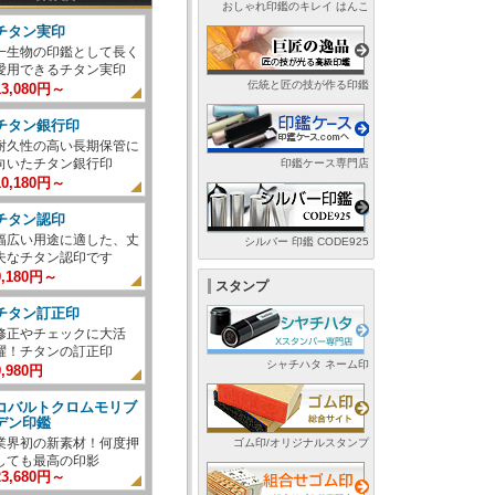
おしゃれ印鑑のキレイ はんこ
チタン実印
一生物の印鑑として長く
愛用できるチタン実印
伝統と匠の技が作る印鑑
13,080円～
チタン銀行印
耐久性の高い長期保管に
向いたチタン銀行印
印鑑ケース専門店
10,180円～
チタン認印
幅広い用途に適した、丈
シルバー 印鑑 CODE925
夫なチタン認印です
9,180円～
スタンプ
チタン訂正印
修正やチェックに大活
躍！チタンの訂正印
シャチハタ ネーム印
9,980円
コバルトクロムモリブ
デン印鑑
業界初の新素材！何度押
ゴム印/オリジナルスタンプ
しても最高の印影
23,680円～