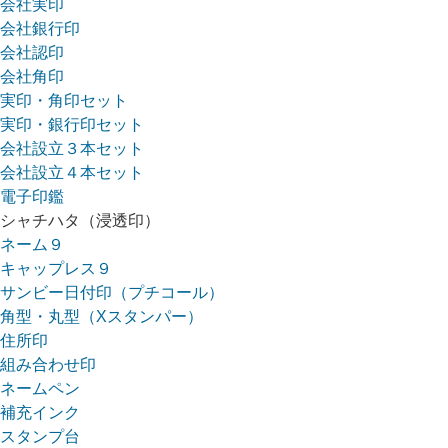
会社実印
会社銀行印
会社認印
会社角印
実印・角印セット
実印・銀行印セット
会社設立３本セット
会社設立４本セット
電子印鑑
シャチハタ（浸透印）
ネーム９
キャップレス９
サンビー日付印（プチコール）
角型・丸型（Xスタンパー）
住所印
組み合わせ印
ネームペン
補充インク
スタンプ台