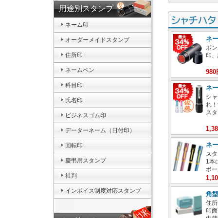
用途別スタンプ
ネーム印
ネ
オーダーメイドスタンプ
ポン
住所印
印、
ネームペン
98
科目印
ネー
シャ
氏名印
れ！
スタ
ビジネスゴム印
1,
データーネーム（日付印）
ネ
回転印
スタ
慶弔用スタンプ
1本
ボー
社判
1,
インボイス制度対応スタンプ
角型
住所
印面