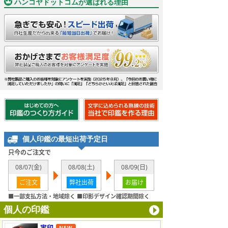
ハンコヤドットコムが選ばれる理由
個人印鑑の最短出荷予定日
只今のご注文で
08/07(金)
08/08(土)
08/09(日)
ご注文
弊社出荷
お届け
■一部支払方法・地域除く ■印影デザイン確認期間除く
個人の印鑑
実印