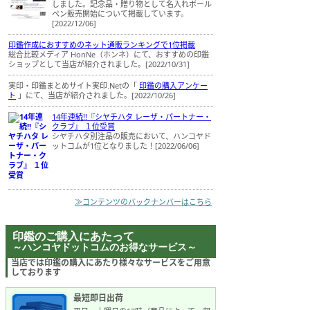
しました。記念品・贈り物として名入れボール
ペン販売開始について掲載しています。
[2022/12/06]
印鑑作成におすすめのネット通販ランキングで1位掲載
総合比較メディア HonNe（ホンネ）にて、おすすめの印鑑
ショップとして当店が紹介されました。[2022/10/31]
実印・印鑑まとめサイト実印.Netの「
印鑑の購入アンケー
ト
」にて、当店が紹介されました。[2022/10/26]
14年連続!!『シヤチハタ レーザ・パートナー・
クラブ』 １位受賞
シヤチハタ別注品の販売において、ハンコヤド
ットコムが1位となりました！[2022/06/06]
≫コンテンツのバックナンバーはこちら
印鑑のご購入にあたって
～ハンコヤドットコムのお得なサービス～
当店では印鑑の購入にあたり様々なサービスをご用意
しております
最短即日出荷