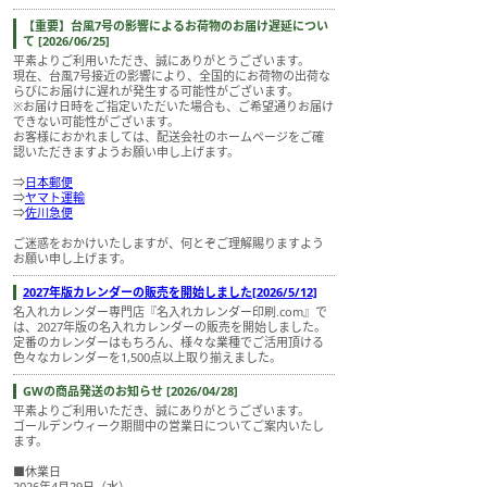
【重要】台風7号の影響によるお荷物のお届け遅延につい
て [2026/06/25]
平素よりご利用いただき、誠にありがとうございます。
現在、台風7号接近の影響により、全国的にお荷物の出荷な
らびにお届けに遅れが発生する可能性がございます。
※お届け日時をご指定いただいた場合も、ご希望通りお届け
できない可能性がございます。
お客様におかれましては、配送会社のホームページをご確
認いただきますようお願い申し上げます。
⇒
日本郵便
⇒
ヤマト運輸
⇒
佐川急便
ご迷惑をおかけいたしますが、何とぞご理解賜りますよう
お願い申し上げます。
2027年版カレンダーの販売を開始しました[2026/5/12]
名入れカレンダー専門店『名入れカレンダー印刷.com』で
は、2027年版の名入れカレンダーの販売を開始しました。
定番のカレンダーはもちろん、様々な業種でご活用頂ける
色々なカレンダーを1,500点以上取り揃えました。
GWの商品発送のお知らせ [2026/04/28]
平素よりご利用いただき、誠にありがとうございます。
ゴールデンウィーク期間中の営業日についてご案内いたし
ます。
■休業日
2026年4月29日（水）