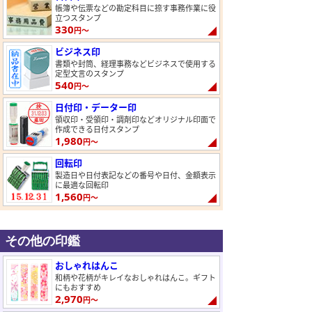
帳簿や伝票などの勘定科目に捺す事務作業に役
立つスタンプ
330
円～
ビジネス印
書類や封筒、経理事務などビジネスで使用する
定型文言のスタンプ
540
円～
日付印・データー印
領収印・受領印・調剤印などオリジナル印面で
作成できる日付スタンプ
1,980
円～
回転印
製造日や日付表記などの番号や日付、金額表示
に最適な回転印
1,560
円～
その他の印鑑
おしゃれはんこ
和柄や花柄がキレイなおしゃれはんこ。ギフト
にもおすすめ
2,970
円～