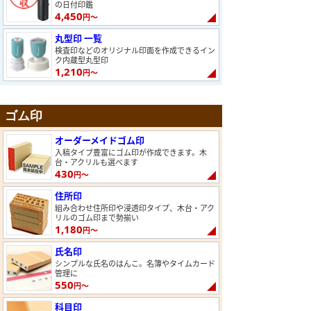
の日付印鑑
4,450
円～
丸型印 一覧
検査印などのオリジナル印面を作成できるイン
ク内蔵型丸型印
1,210
円～
ゴム印
オーダーメイドゴム印
入稿タイプ豊富にゴム印が作成できます。木
台・アクリルも選べます
430
円～
住所印
組み合わせ住所印や浸透印タイプ、木台・アク
リルのゴム印まで勢揃い
1,180
円～
氏名印
シンプルな氏名のはんこ。名簿やタイムカード
管理に
550
円～
科目印