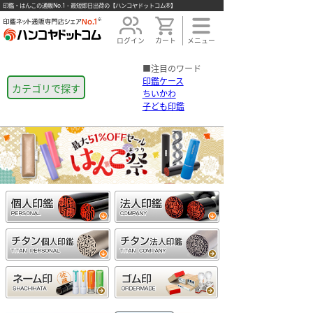
印鑑・はんこの通販No.1 - 最短即日出荷の【ハンコヤドットコム®】
ログイン
カート
メニュー
■注目のワード
印鑑ケース
カテゴリで探す
ちいかわ
子ども印鑑