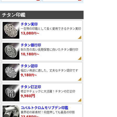
チタン印鑑
チタン実印
一生物の印鑑として長く愛用できるチタン実印
13,080
円～
チタン銀行印
耐久性の高い長期保管に向いたチタン銀行印
10,180
円～
チタン認印
幅広い用途に適した、丈夫なチタン認印です
9,180
円～
チタン訂正印
修正やチェックに大活躍！チタンの訂正印
9,980円
コバルトクロムモリブデン印鑑
業界初の新素材！何度押しても最高の印影
23,680
円～