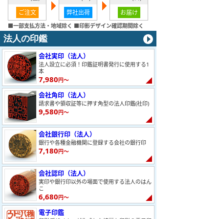
ご注文
弊社出荷
お届け
■一部支払方法・地域除く ■印影デザイン確認期間除く
法人の印鑑
会社実印（法人）
法人設立に必須！印鑑証明書発行に使用する1
本
7,980
円～
会社角印（法人）
請求書や領収証等に押す角型の法人印鑑(社印)
9,580
円～
会社銀行印（法人）
銀行や各種金融機関に登録する会社の銀行印
7,180
円～
会社認印（法人）
実印や銀行印以外の場面で使用する法人のはん
こ
6,680
円～
電子印鑑