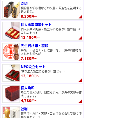
割印
契約書や領収書などの文書の関連性を証明する
法人印鑑。
8,300
円～
個人事業開業セット
個人事業の開業・設立時に必要な印鑑が揃った
安心のセット
13,180
円～
先生資格印・職印
弁護士・税理士・行政書士等、士業の肩書きを
入れた印鑑作成
7,180
円～
NPO設立セット
NPO法人設立に必要な印鑑セット
13,180
円～
個人角印
角型の個人実印。他にない丸印以外の実印が作
成できます。
4,780
円～
社判
住所印・角印・実印・ゴム印など会社で使う印
鑑を集めました