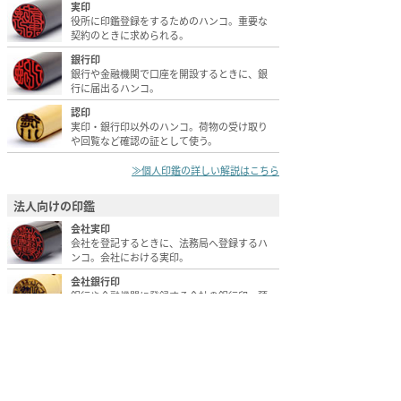
実印
役所に印鑑登録をするためのハンコ。重要な
契約のときに求められる。
銀行印
銀行や金融機関で口座を開設するときに、銀
行に届出るハンコ。
認印
実印・銀行印以外のハンコ。荷物の受け取り
や回覧など確認の証として使う。
≫個人印鑑の詳しい解説はこちら
法人向けの印鑑
会社実印
会社を登記するときに、法務局へ登録するハ
ンコ。会社における実印。
会社銀行印
銀行や金融機関に登録する会社の銀行印。預
金の支払いや手形・小切手に使う。
会社角印
見積書・納品書・請求書・領収書などの会計
書類に使う。
会社認印