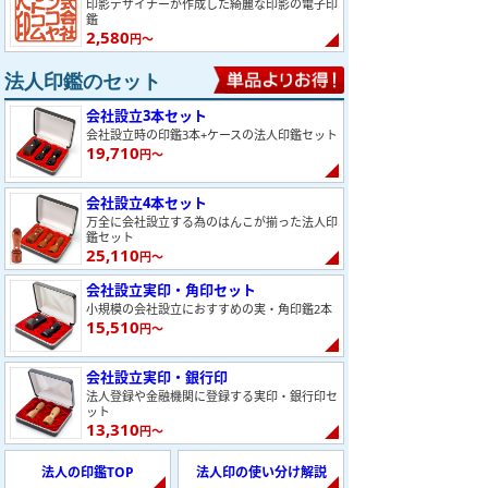
印影デザイナーが作成した綺麗な印影の電子印
鑑
2,580
円～
法人印鑑のセット
会社設立3本セット
会社設立時の印鑑3本+ケースの法人印鑑セット
19,710
円～
会社設立4本セット
万全に会社設立する為のはんこが揃った法人印
鑑セット
25,110
円～
会社設立実印・角印セット
小規模の会社設立におすすめの実・角印鑑2本
15,510
円～
会社設立実印・銀行印
法人登録や金融機関に登録する実印・銀行印セ
ット
13,310
円～
法人の印鑑TOP
法人印の使い分け解説