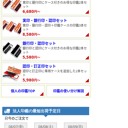
実印と銀行印にケース付きのお得な印鑑2本セ
ット
6,680
円～
実印・銀行印・認印セット
実印・銀行印・認印＋印鑑ケースの印鑑3本セ
ット
8,580
円～
銀行印・認印セット
銀行印と認印にケース付きのお得な印鑑2本セ
ット
5,580
円～
認印・訂正印セット
認印と訂正印に専用ケースを追加した2本セッ
ト
5,980
円～
個人の印鑑TOP
印鑑の使い分け解説
法人印鑑の最短出荷予定日
只今のご注文で
08/07(金)
08/08(土)
08/09(日)