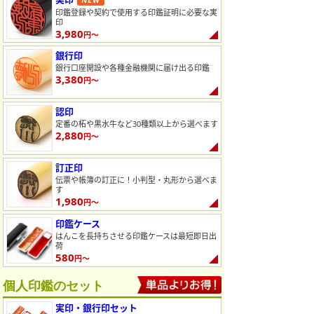
NEW
印鑑登録や契約で使用する印鑑証明に必要な実
印
3,980
円～
銀行印
銀行口座開設や各種金融機関に届け出る印鑑
3,380
円～
認印
定番の柘や黒水牛など30種類以上から選べます
2,880
円～
訂正印
伝票や帳簿の訂正に！小判型・丸形から選べま
す
1,980
円～
印鑑ケース
はんこを長持ちさせる印鑑ケースは最短即日出
荷
580
円～
個人印鑑のセット
実印・銀行印セット