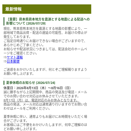
最新情報
【重要】熊本県熊本地方を震源とする地震による配送への
影響について [2026/07/29]
現在、熊本県熊本地方を震源とする地震の影響により、一
部地域で商品出荷・配送の遅延の可能性、お届けの停止が
発生しております。
ご指定日時通りにお届けできない場合がございますので、
あらかじめご了承ください。
お知らせや配送状況につきましては、配送会社のホームペ
ージをご確認ください。
⇒
ヤマト運輸
⇒
日本郵便
ご迷惑をおかけいたしますが、何とぞご理解賜りますよう
お願い申し上げます。
夏季休暇のお知らせ [2026/07/24]
休業日：2026年8月13日（木）～8月16日（日）
誠に勝手ながら上記期間中、商品の発送及び電話・メール
でのお問い合わせ対応はお休みさせていただきます。
8月17日（月）は、電話対応のみお休みとなります。
商品の発送、メール対応は通常通り行いますのでお問い合
わせはメールをご利用ください。
夏季休暇に伴い、通常よりもお届けにお時間をいただく場
合がございます。
お客様にはご不便をおかけいたしますが、何卒ご理解のほ
どお願い申し上げます。