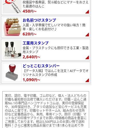
祝儀袋や香典袋、熨斗紙などにマナーをおさえ
た最適のはんこ
450
円～
お名前つけスタンプ
入園・入学準備で忙しいママの強い味方！簡
単・楽しくお名前付け♪
620
円～
工業用スタンプ
金属・プラスチックにも捺印できる工業・製造
用スタンプ
2,640
円～
どっとこむスタンパー
【データ入稿】ではんこを注文！AIデータでオ
リジナルスタンプの作成
1,090
円～
実印、認印、電子印鑑、ゴム印など、個人・法人どちらの
印鑑も最短即日出荷で購入いただけます。印鑑・はんこ通
販No.1の専門店ハンコヤドットコムは、実印の登録保証
や、30年保証付き、アタリの追加など安心サービスも充実
のはんこ屋です。印鑑セットやネーム9、組み合わせ住所
印など定番商品から、朱肉、専用インク、捺印（印鑑）マ
ットなどの印章サプライまでお買い得価格の商品を豊富に
ご用意しております。税込5,500円以上のお買い物で送料
無料！さらに確実な商品お届けまで1本1本心を込めて作