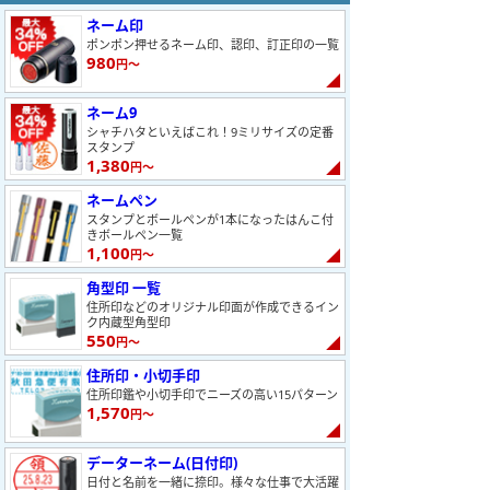
ネーム印
ポンポン押せるネーム印、認印、訂正印の一覧
980
円～
ネーム9
シャチハタといえばこれ！9ミリサイズの定番
スタンプ
1,380
円～
ネームペン
スタンプとボールペンが1本になったはんこ付
きボールペン一覧
1,100
円～
角型印 一覧
住所印などのオリジナル印面が作成できるイン
ク内蔵型角型印
550
円～
住所印・小切手印
住所印鑑や小切手印でニーズの高い15パターン
1,570
円～
データーネーム(日付印)
日付と名前を一緒に捺印。様々な仕事で大活躍