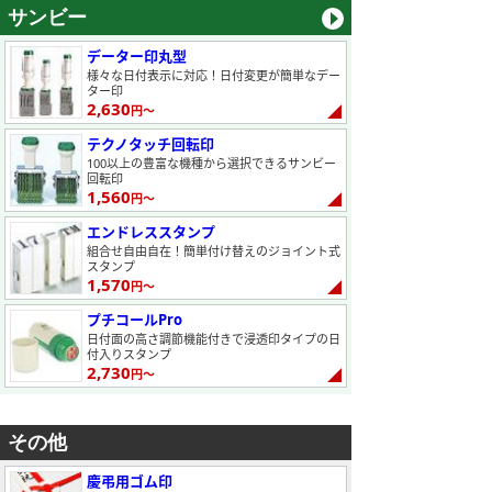
サンビー
データー印丸型
様々な日付表示に対応！日付変更が簡単なデー
ター印
2,630
円～
テクノタッチ回転印
100以上の豊富な機種から選択できるサンビー
回転印
1,560
円～
エンドレススタンプ
組合せ自由自在！簡単付け替えのジョイント式
スタンプ
1,570
円～
プチコールPro
日付面の高さ調節機能付きで浸透印タイプの日
付入りスタンプ
2,730
円～
その他
慶弔用ゴム印