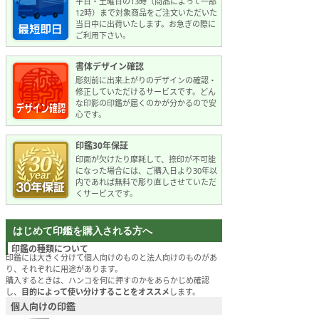
平日・土曜日の13時（商品によって一部
12時）まで対象商品をご注文いただいた
当日中に出荷いたします。お急ぎの際に
ご利用下さい。
書体デザイン確認
彫刻前に出来上がりのデザインの確認・
修正していただけるサービスです。どん
な印影の印鑑が届くのかが分かるので安
心です。
印鑑30年保証
印面が欠けたり摩耗して、捺印が不可能
になった場合には、ご購入日より30年以
内であれば無料で彫り直しさせていただ
くサービスです。
はじめて印鑑を購入される方へ
印鑑の種類について
印鑑には大きく分けて個人向けのものと法人向けのものがあ
り、それぞれに用途があります。
購入するときは、ハンコを何に押すのかをあらかじめ確認
し、
目的によって使い分けすることをオススメ
します。
個人向けの印鑑