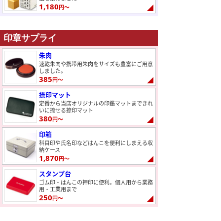
1,180
円～
印章サプライ
朱肉
速乾朱肉や携帯用朱肉をサイズも豊富にご用意
しました。
385
円～
捺印マット
定番から当店オリジナルの印鑑マットまできれ
いに捺せる捺印マット
380
円～
印箱
科目印や氏名印などはんこを便利にしまえる収
納ケース
1,870
円～
スタンプ台
ゴム印・はんこの押印に便利。個人用から業務
用・工業用まで
250
円～