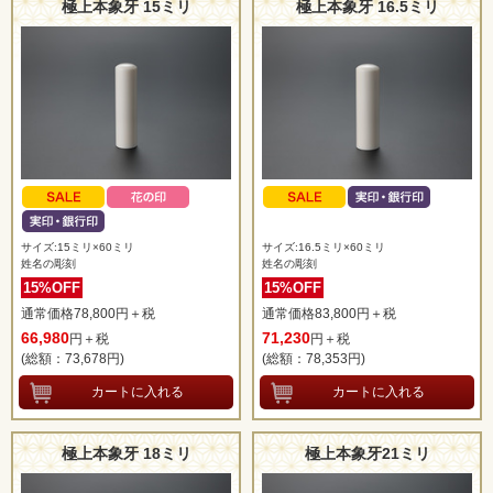
極上本象牙 15ミリ
極上本象牙 16.5ミリ
サイズ:15ミリ×60ミリ
サイズ:16.5ミリ×60ミリ
姓名の彫刻
姓名の彫刻
15%OFF
15%OFF
通常価格78,800円＋税
通常価格83,800円＋税
66,980
71,230
円＋税
円＋税
(総額：73,678
円)
(総額：78,353
円)
極上本象牙 18ミリ
極上本象牙21ミリ