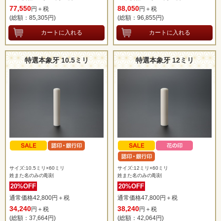
77,550
88,050
円＋税
円＋税
(総額：85,305
円)
(総額：96,855
円)
特選本象牙 10.5ミリ
特選本象牙 12ミリ
サイズ:10.5ミリ×60ミリ
サイズ:12ミリ×60ミリ
姓また名のみの彫刻
姓また名のみの彫刻
20%OFF
20%OFF
通常価格42,800円＋税
通常価格47,800円＋税
34,240
38,240
円＋税
円＋税
(総額：37,664
円)
(総額：42,064
円)