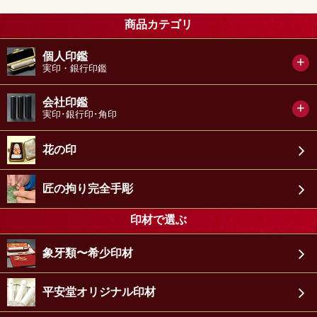
商品カテゴリ
個人印鑑
実印・銀行印鑑
会社印鑑
実印･銀行印･角印
花の印
匠の拘り完全手彫
印材で選ぶ
象牙類〜希少印材
平安堂オリジナル印材