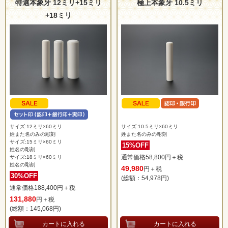
特選本象牙 12ミリ+15ミリ
極上本象牙 10.5ミリ
+18ミリ
サイズ:12ミリ×60ミリ
サイズ:10.5ミリ×60ミリ
姓また名のみの彫刻
姓また名のみの彫刻
サイズ:15ミリ×60ミリ
15%OFF
姓名の彫刻
通常価格58,800円＋税
サイズ:18ミリ×60ミリ
姓名の彫刻
49,980
円＋税
30%OFF
(総額：54,978
円)
通常価格188,400円＋税
131,880
円＋税
(総額：145,068
円)