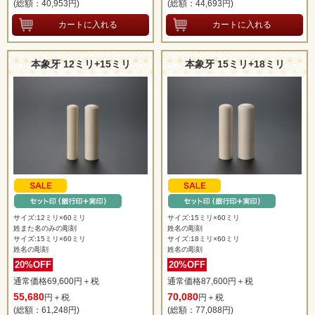
(総額：40,953
円)
(総額：44,693
円)
本象牙 12ミリ+15ミリ
本象牙 15ミリ+18ミリ
サイズ:12ミリ×60ミリ
サイズ:15ミリ×60ミリ
姓また名のみの彫刻
姓名の彫刻
サイズ:15ミリ×60ミリ
サイズ:18ミリ×60ミリ
姓名の彫刻
姓名の彫刻
20%OFF
20%OFF
通常価格69,600円＋税
通常価格87,600円＋税
55,680
70,080
円＋税
円＋税
(総額：61,248
円)
(総額：77,088
円)