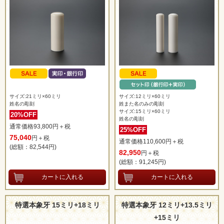
サイズ:21ミリ×60ミリ
サイズ:12ミリ×60ミリ
姓名の彫刻
姓また名のみの彫刻
サイズ:15ミリ×60ミリ
20%OFF
姓名の彫刻
通常価格93,800円＋税
25%OFF
75,040
円＋税
通常価格110,600円＋税
(総額：82,544
円)
82,950
円＋税
(総額：91,245
円)
特選本象牙 15ミリ+18ミリ
特選本象牙 12ミリ+13.5ミリ
+15ミリ