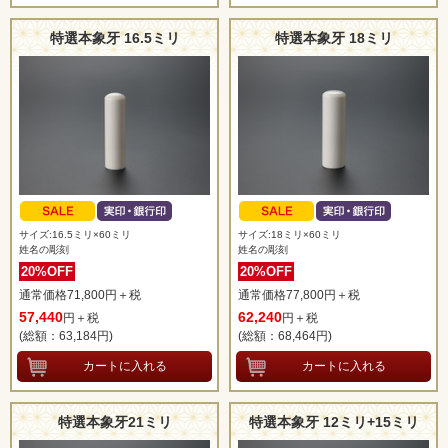
特選本象牙 16.5ミリ
特選本象牙 18ミリ
サイズ:16.5ミリ×60ミリ
サイズ:18ミリ×60ミリ
姓名の彫刻
姓名の彫刻
20%OFF
20%OFF
通常価格71,800円＋税
通常価格77,800円＋税
57,440
62,240
円＋税
円＋税
(総額：63,184
円)
(総額：68,464
円)
特選本象牙21ミリ
特選本象牙 12ミリ+15ミリ