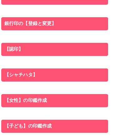
銀行印の【登録と変更】
【認印】
【シャチハタ】
【女性】の印鑑作成
【子ども】の印鑑作成