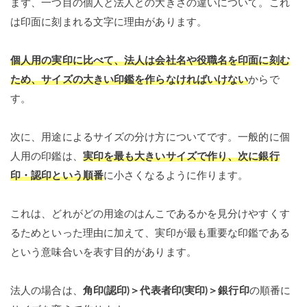
まず、一つ目の個人と法人との大きさの違いについて。これ
は印面に刻まれる文字に理由があります。
個人用の実印に比べて、法人は会社名や役職名を印面に刻む
ため、サイズの大きい印鑑を作らなければいけない
からで
す。
次に、用途によるサイズの分け方についてです。一般的に個
人用の印鑑は、
実印を最も大きいサイズで作り、次に銀行
印・認印という順番
に小さくなるように作ります。
これは、どれがどの用途のはんこであるかを見分けやすくす
るためといった理由に加えて、実印が最も重要な印鑑である
という意味合いを表す目的があります。
法人の場合は、
角印(認印)＞代表者印(実印)＞銀行印
の順番に