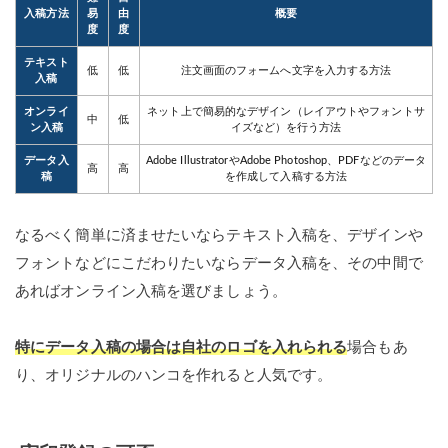
入稿方法
易
由
概要
度
度
テキスト
低
低
注文画面のフォームへ文字を入力する方法
入稿
オンライ
ネット上で簡易的なデザイン（レイアウトやフォントサ
中
低
ン入稿
イズなど）を行う方法
データ入
Adobe IllustratorやAdobe Photoshop、PDFなどのデータ
高
高
稿
を作成して入稿する方法
なるべく簡単に済ませたいならテキスト入稿を、デザインや
フォントなどにこだわりたいならデータ入稿を、その中間で
あればオンライン入稿を選びましょう。
特にデータ入稿の場合は自社のロゴを入れられる
場合もあ
り、オリジナルのハンコを作れると人気です。