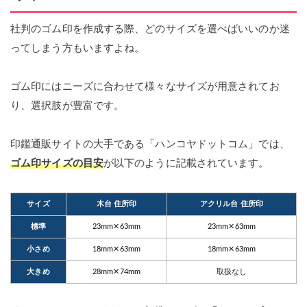
社判のゴム印を作成する際、どのサイズを選べばいいのか迷
ってしまう方もいますよね。
ゴム印にはニーズに合わせて様々なサイズが用意されてお
り、選択肢が豊富です。
印鑑通販サイトの大手である「ハンコヤドットコム」では、
ゴム印サイズの目安
が以下のように記載されています。
サイズ
木台 住所印
アクリル台 住所印
標準
23mm✕63mm
23mm✕63mm
小さめ
18mm✕63mm
18mm✕63mm
大きめ
28mm✕74mm
取扱なし