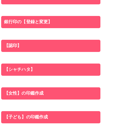
銀行印の【登録と変更】
【認印】
【シャチハタ】
【女性】の印鑑作成
【子ども】の印鑑作成