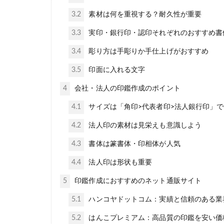
3.2
素材は何を重視する？耐久性が重要
3.3
実印・銀行印・認印それぞれのおすすめ書
3.4
彫り方は手彫りか手仕上げがおすすめ
3.5
印面に入れる文字
4
会社・法人の印鑑作成のポイント
4.1
サイズは「角印>代表者印>法人銀行印」
4.2
法人印の素材は見栄えも意識しよう
4.3
書体は篆書体・印相体が人気
4.4
法人印は形状も重要
5
印鑑作成におすすめのネット通販サイト
5.1
ハンコヤドットコム：実績と信頼のある業
5.2
はんこプレミアム：高品質の印鑑を安い価