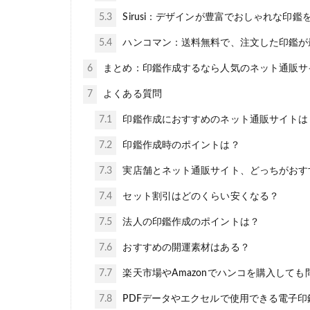
5.3
Sirusi：デザインが豊富でおしゃれな印鑑
5.4
ハンコマン：送料無料で、注文した印鑑が
6
まとめ：印鑑作成するなら人気のネット通販サ
7
よくある質問
7.1
印鑑作成におすすめのネット通販サイトは
7.2
印鑑作成時のポイントは？
7.3
実店舗とネット通販サイト、どっちがおす
7.4
セット割引はどのくらい安くなる？
7.5
法人の印鑑作成のポイントは？
7.6
おすすめの開運素材はある？
7.7
楽天市場やAmazonでハンコを購入しても
7.8
PDFデータやエクセルで使用できる電子